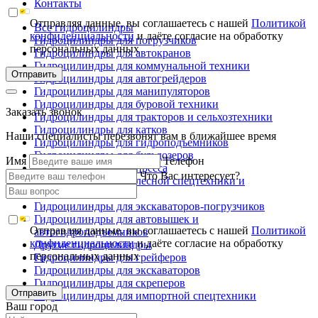
Контакты
Отправляя данные, вы соглашаетесь с нашей
Политикой
Все гидроцилиндры
конфиденциальности
и даёте согласие на обработку
Гидроцилиндры для погрузчиков
персональных данных
Гидроцилиндры для автокранов
Гидроцилиндры для коммунальной техники
Отправить
Гидроцилиндры для автогрейдеров
Гидроцилиндры для манипуляторов
Гидроцилиндры для буровой техники
Заказать звонок
Гидроцилиндры для тракторов и сельхозтехники
Гидроцилиндры для катков
Наши специалисты перезвонят вам в ближайшее время
Гидроцилиндры для гидроподъемников
Гидроцилиндры для бульдозеров
Имя
Телефон
Гидроцилиндры для пресса
Что Вас интересует?
Гидроцилиндры для лесной спецтехники и
металловозов
Гидроцилиндры для экскаваторов-погрузчиков
Гидроцилиндры для автовышек и
Отправляя данные, вы соглашаетесь с нашей
Политикой
автогидроподъемников
конфиденциальности
и даёте согласие на обработку
Другие гидроцилиндры
персональных данных
Гидроцилиндры для грейферов
Гидроцилиндры для экскаваторов
Гидроцилиндры для скреперов
Отправить
Гидроцилиндры для импортной спецтехники
Ваш город