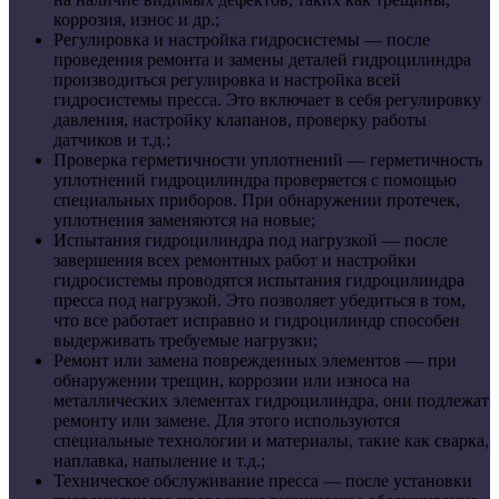
коррозия, износ и др.;
Регулировка и настройка гидросистемы
— после
проведения ремонта и замены деталей гидроцилиндра
производиться регулировка и настройка всей
гидросистемы пресса. Это включает в себя регулировку
давления, настройку клапанов, проверку работы
датчиков и т.д.;
Проверка герметичности уплотнений
— герметичность
уплотнений гидроцилиндра проверяется с помощью
специальных приборов. При обнаружении протечек,
уплотнения заменяются на новые;
Испытания гидроцилиндра под нагрузкой
— после
завершения всех ремонтных работ и настройки
гидросистемы проводятся испытания гидроцилиндра
пресса под нагрузкой. Это позволяет убедиться в том,
что все работает исправно и гидроцилиндр способен
выдерживать требуемые нагрузки;
Ремонт или замена поврежденных элементов
— при
обнаружении трещин, коррозии или износа на
металлических элементах гидроцилиндра, они подлежат
ремонту или замене. Для этого используются
специальные технологии и материалы, такие как сварка,
наплавка, напыление и т.д.;
Техническое обслуживание пресса
— после установки