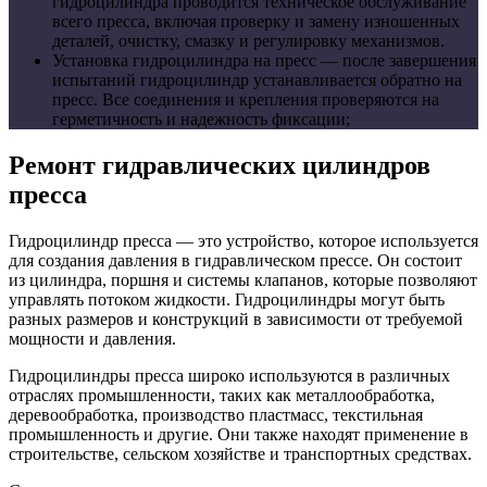
гидроцилиндра проводится техническое обслуживание
всего пресса, включая проверку и замену изношенных
деталей, очистку, смазку и регулировку механизмов.
Установка гидроцилиндра на пресс
— после завершения
испытаний гидроцилиндр устанавливается обратно на
пресс. Все соединения и крепления проверяются на
герметичность и надежность фиксации;
Ремонт гидравлических цилиндров
пресса
Гидроцилиндр пресса — это устройство, которое используется
для создания давления в гидравлическом прессе. Он состоит
из цилиндра, поршня и системы клапанов, которые позволяют
управлять потоком жидкости. Гидроцилиндры могут быть
разных размеров и конструкций в зависимости от требуемой
мощности и давления.
Гидроцилиндры пресса широко используются в различных
отраслях промышленности, таких как металлообработка,
деревообработка, производство пластмасс, текстильная
промышленность и другие. Они также находят применение в
строительстве, сельском хозяйстве и транспортных средствах.