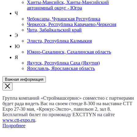
Ханты-Мансийск, Ханты-Мансийский
автономный округ - Югра
Ч
Чебоксары, Чувашская Республика
Черкесск, Республика Карачаево-Черкесия
Чита, Забайкальский край
Э
Элиста, Республика Калмыкия
Ю
Южно-Сахалинск, Сахалинская область
Я
Якутск, Республика Саха (Якутия)
Ярославль, Ярославская область
Важная информация
Группа компаний «Строймашсервис» совместно с партнерами
будет рада видеть Вас на своем стенде 8‑300 на выставке CTT
Expo
27‑30 мая
, «Крокус‑Экспо», павильон 2, зал 8.
Бесплатный билет по промокоду EXCTTYN на сайте
www.сtt-expo.ru
.
Подробнее