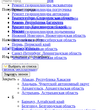
Ремонт гидроцилиндров
Ремонт гидроцилиндра экскаватора
Популярные города
Ремонт гидроцилиндра погрузчика
Ремонт гидроцилиндра автокрана
Екатеринбург, Свердловская область
Ремонт гидроцилиндров манипулятора
Казань, Республика Татарстан
Ремонт гидроцилиндра пресса
Краснодар, Краснодарский край
Ремонт гидроцилиндров самосвала
Москва
Ремонт гидроцилиндров подъемника
Нижний Новгород, Нижегородская область
Напишите нам на почту:
Новосибирск, Новосибирская область
Пермь, Пермский край
info@hydrocylinders.ru
Самара, Самарская область
Санкт-Петербург, Ленинградская область
Или позвоните по телефону:
Челябинск, Челябинская область
8-800-101-19-19
Выбрать из списка
(звонок бесплатный)
Заказать звонок
А
Закрыть
Абакан, Республика Хакасия
Анадырь, Чукотский автономный округ
Архангельск, Архангельская область
Астрахань, Астраханская область
Б
Барнаул, Алтайский край
Белгород, Белгородская область