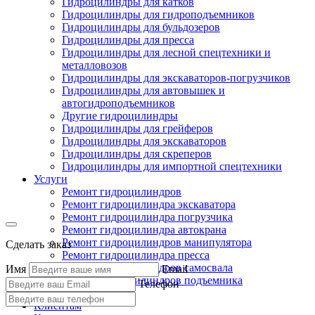
Гидроцилиндры для катков
Гидроцилиндры для гидроподъемников
Гидроцилиндры для бульдозеров
Гидроцилиндры для пресса
Гидроцилиндры для лесной спецтехники и
металловозов
Гидроцилиндры для экскаваторов-погрузчиков
Гидроцилиндры для автовышек и
автогидроподъемников
Другие гидроцилиндры
Гидроцилиндры для грейферов
Гидроцилиндры для экскаваторов
Гидроцилиндры для скреперов
Гидроцилиндры для импортной спецтехники
Услуги
Ремонт гидроцилиндров
Ремонт гидроцилиндра экскаватора
Ремонт гидроцилиндра погрузчика
Ремонт гидроцилиндра автокрана
Ремонт гидроцилиндров манипулятора
Сделать заказ
Ремонт гидроцилиндра пресса
Ремонт гидроцилиндров самосвала
Имя
Email
Ремонт гидроцилиндров подъемника
Телефон
Производство
Клиентам