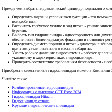
Прежде чем выбрать гидравлический цилиндр подвижного хому
Определить задачи и условия эксплуатации - это поможет
понадобиться;
Рассчитать требуемое усилие и ход штока - усилие завис
бурения;
Выбрать тип гидроцилиндра - одностороннего или двусто
обеспечивает более надежную фиксацию и позволяет рег
Определить диаметр поршня и штока - диаметры выбирают
при этом увеличивается его масса и габариты;
Учесть рабочее давление гидросистемы - рабочее давлен
указанному в характеристиках гидроцилиндра;
Проверить соответствие требованиям безопасности - нео
Приобрести качественные гидроцилиндры можно в Компании 
Читайте также
Комбинированные гидроцилиндры
Информация о выставке CTT Expo 2024
Гидроцилиндры Hitachi
Гидроцилиндр отвала
Круглые гидравлические цилиндры