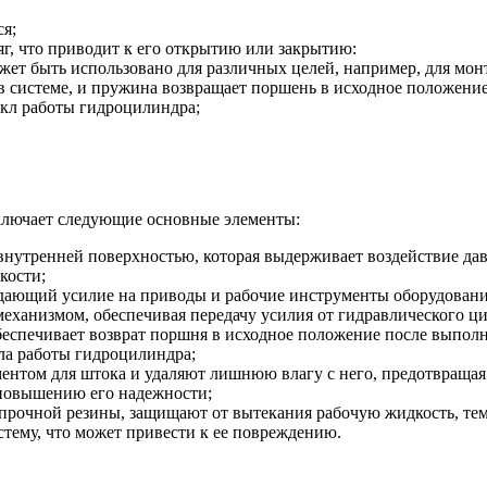
я;
яг, что приводит к его открытию или закрытию:
жет быть использовано для различных целей, например, для мон
в системе, и пружина возвращает поршень в исходное положение
икл работы гидроцилиндра;
ключает следующие основные элементы:
 внутренней поверхностью, которая выдерживает воздействие дав
кости;
дающий усилие на приводы и рабочие инструменты оборудовани
еханизмом, обеспечивая передачу усилия от гидравлического ц
беспечивает возврат поршня в исходное положение после выпол
ла работы гидроцилиндра;
ентом для штока и удаляют лишнюю влагу с него, предотвращая 
 повышению его надежности;
прочной резины, защищают от вытекания рабочую жидкость, те
стему, что может привести к ее повреждению.