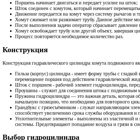
Поршень начинает двигаться и передает усилие на шток;
Шток соединен с хомутом, который начинает перемещатьс
Движение передается на хомут через систему рычагов и т
Хомут сжимает или разжимает трубу. Данное действие мо
После выполнения задачи оператор сбрасывает давление 
Хомут освобождает трубу или другой объект, завершая ц
Процесс повторяется необходимое количество раз.
Конструкция
Конструкция гидравлического цилиндра хомута подвижного в
Гильза (корпус) цилиндра - имеет форму трубы с гладкой
перемещение поршня под действием гидравлической жид
Шток с поршнем - рабочий элемент гидроцилиндра, пере
Проушина - служит для соединения штока с подвижным м
Пружина гидроцилиндра — это важная деталь, которая о
начальную позицию, что необходимо для повторного цик
Грандбукс с грязесъёмником - служат направляющим элем
способствует увеличению срока службы оборудования и
Уплотнительные элементы - выполнены из эластичной и 
системы. Предотвращают попадание воздуха и грязи в си
Выбор гидроцилиндра